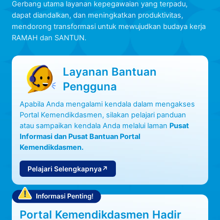
Gerbang utama layanan kepegawaian yang terpadu,
dapat diandalkan, dan meningkatkan produktivitas,
mendorong transformasi untuk mewujudkan budaya kerja
RAMAH dan SANTUN.
Layanan Bantuan
Pengguna
Apabila Anda mengalami kendala dalam mengakses
Portal Kemendikdasmen, silakan pelajari panduan
atau sampaikan kendala Anda melalui laman
Pusat
Informasi dan Pusat Bantuan Portal
Kemendikdasmen.
Pelajari Selengkapnya
↗
Portal Kemendikdasmen Hadir